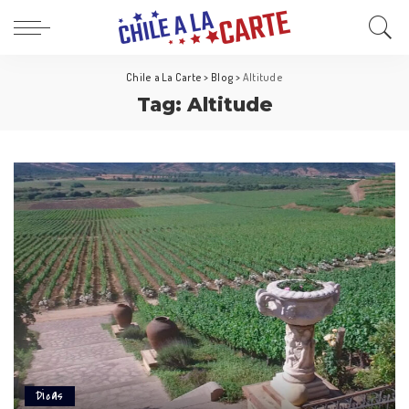
Chile a La Carte
>
Blog
>
Altitude
Tag:
Altitude
Dicas