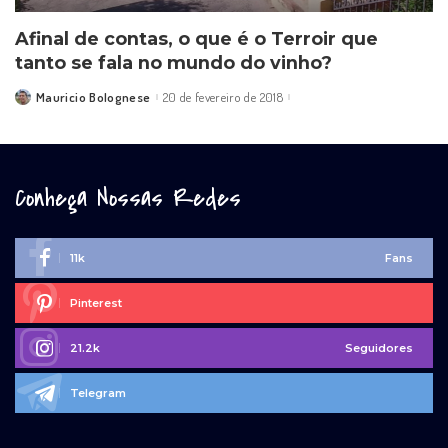
Afinal de contas, o que é o Terroir que
tanto se fala no mundo do vinho?
Mauricio Bolognese
20 de fevereiro de 2018
Posted
by
Conheça Nossas Redes
11k
Fans
Pinterest
21.2k
Seguidores
Telegram