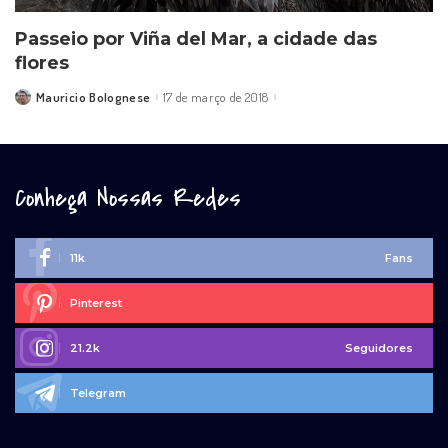
Passeio por Viña del Mar, a cidade das
flores
Mauricio Bolognese
17 de março de 2018
Posted
by
Conheça Nossas Redes
11k
Fans
Pinterest
21.2k
Seguidores
Telegram