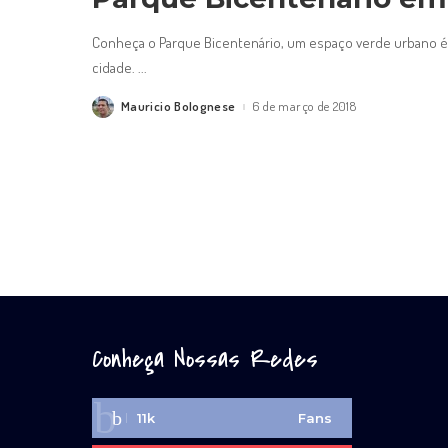
Conheça o Parque Bicentenário, um espaço verde urbano é i
cidade.
...
Mauricio Bolognese
6 de março de 2018
Posted
by
Conheça Nossas Redes
11k
Fans