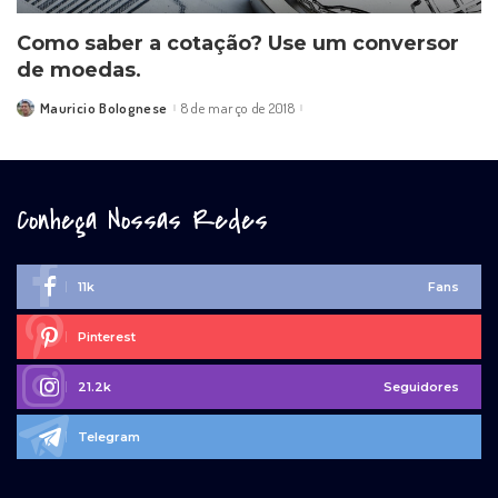
Como saber a cotação? Use um conversor
de moedas.
Mauricio Bolognese
8 de março de 2018
Posted
by
Conheça Nossas Redes
11k
Fans
Pinterest
21.2k
Seguidores
Telegram