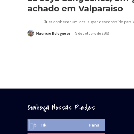
achado em Valparaiso
Quer conhecer um local super descontraído para j
Mauricio Bolognese
9 de outubro de 2018
Posted
by
Conheça Nossas Redes
11k
Fans