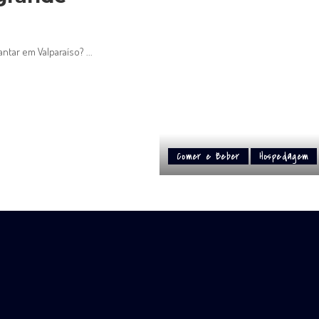
antar em Valparaíso?
...
Comer e Beber
Hospedagem