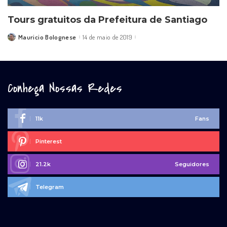
Tours gratuitos da Prefeitura de Santiago
Mauricio Bolognese
14 de maio de 2019
Posted
by
Conheça Nossas Redes
11k
Fans
Pinterest
21.2k
Seguidores
Telegram