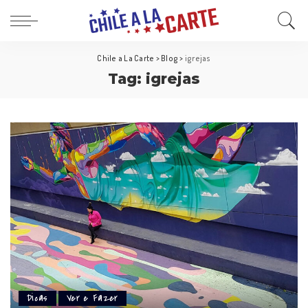
Chile a La Carte
>
Blog
>
igrejas
Tag:
igrejas
Dicas
Ver e Fazer