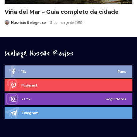
Viña del Mar – Guia completo da cidade
Mauricio Bolognese
31 de março de 2018
Posted
by
Conheça Nossas Redes
11k
Fans
Pinterest
21.2k
Seguidores
Telegram