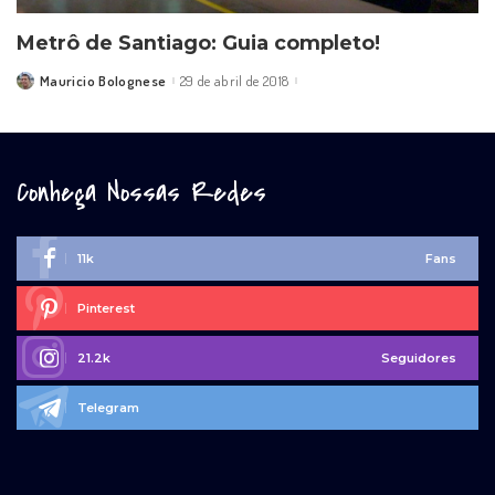
Metrô de Santiago: Guia completo!
Mauricio Bolognese
29 de abril de 2018
Posted
by
Conheça Nossas Redes
11k
Fans
Pinterest
21.2k
Seguidores
Telegram