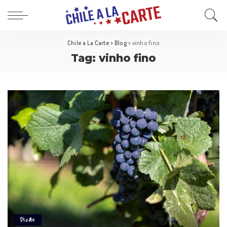
Chile a La Carte
>
Blog
>
vinho fino
Tag:
vinho fino
Dicas