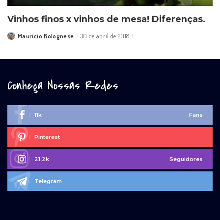
Vinhos finos x vinhos de mesa! Diferenças.
Mauricio Bolognese
30 de abril de 2018
Posted
by
Conheça Nossas Redes
11k
Fans
Pinterest
21.2k
Seguidores
Telegram