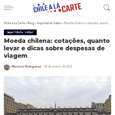
Chile a La Carte
>
Blog
>
Importante Saber
>
Moeda chilena: cotações, quanto levar e dicas sobre despesas de viagem
Importante Saber
Moeda chilena: cotações, quanto
levar e dicas sobre despesas de
viagem
Mauricio Bolognese
28 de janeiro de 2021
Posted
by