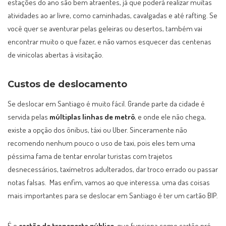
estações do ano são bem atraentes, já que poderá realizar muitas
atividades ao ar livre, como caminhadas, cavalgadas e até rafting. Se
você quer se aventurar pelas geleiras ou desertos, também vai
encontrar muito o que fazer, e não vamos esquecer das centenas
de vinícolas abertas à visitação.
Custos de deslocamento
Se deslocar em Santiago é muito fácil. Grande parte da cidade é
servida pelas
múltiplas linhas de metrô
, e onde ele não chega,
existe a opção dos ônibus, táxi ou Uber. Sinceramente não
recomendo nenhum pouco o uso de taxi, pois eles tem uma
péssima fama de tentar enrolar turistas com trajetos
desnecessários, taxímetros adulterados, dar troco errado ou passar
notas falsas. Mas enfim, vamos ao que interessa. uma das coisas
mais importantes para se deslocar em Santiago é ter um cartão BIP.
É o
cartão do transporte público
, que funciona como cartão pré-