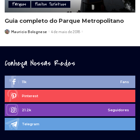
Parques
Pontos Turísticos
Guia completo do Parque Metropolitano
Mauricio Bolognese
4 de maio de 2018
Posted
by
Conheça Nossas Redes
11k
Fans
Pinterest
21.2k
Seguidores
Telegram