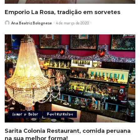
Emporio La Rosa, tradição em sorvetes
Ana Beatriz Bolognese
4 de março de 2020
Posted
by
Comer e Beber
Restaurantes
Sarita Colonia Restaurant, comida peruana
na sua melhor forma!