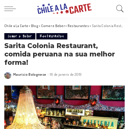
Chile a La Carte
>
Blog
>
Comer e Beber
>
Restaurantes
>
Sarita Colonia Restaurant, comida peruana na sua melhor forma!
Comer e Beber
Restaurantes
Sarita Colonia Restaurant,
comida peruana na sua melhor
forma!
Mauricio Bolognese
16 de janeiro de 2019
Posted
by