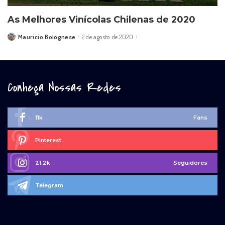
As Melhores Vinícolas Chilenas de 2020
Mauricio Bolognese
2 de agosto de 2020
Posted
by
Conheça Nossas Redes
11k
Fans
Pinterest
21.2k
Seguidores
Telegram