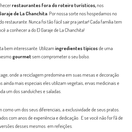
nhecer
restaurantes fora do roteiro turísticos,
nos
Garaje de La Chanchita
. Por nossa sorte nos hospedamos no
do restaurante. Nunca foi tão fácil sair pra jantar! Cada família tem
ocê a conhecer a do El Garaje de La Chanchita!
a bem interessante. Utilizam
ingredientes típicos
de uma
 mesmo
gourmet
sem comprometer o seu bolso.
intage, onde a reciclagem predomina em suas mesas e decoração
as ainda mais especiais eles utilizam vegetais, ervas medicinais e
ada um dos sanduíches e saladas.
em como um dos seus diferenciais, a exclusividade de seus pratos.
dos com anos de experiência e dedicação. E se você não for fã de
 versões desses mesmos em refeições.