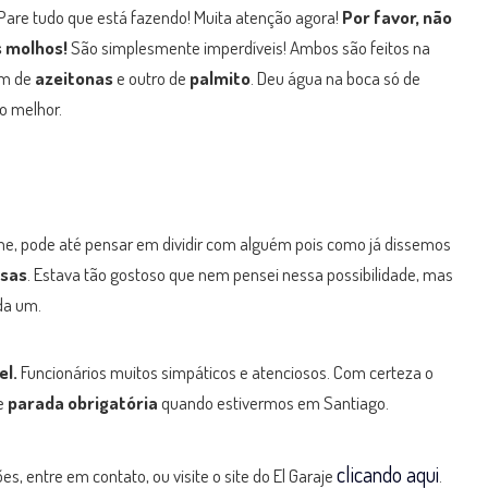
Pare tudo que está fazendo! Muita atenção agora!
Por favor, não
 molhos!
São simplesmente imperdíveis! Ambos são feitos na
um de
azeitonas
e outro de
palmito
. Deu água na boca só de
 o melhor.
e, pode até pensar em dividir com alguém pois como já dissemos
osas
. Estava tão gostoso que nem pensei nessa possibilidade, mas
ada um.
el.
Funcionários muitos simpáticos e atenciosos. Com certeza o
de
parada obrigatória
quando estivermos em Santiago.
clicando aqui
s, entre em contato, ou visite o site do El Garaje
.