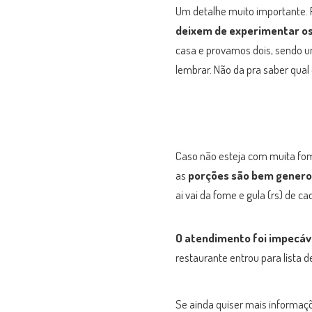
Um detalhe muito importante. 
deixem de experimentar os
casa e provamos dois, sendo 
lembrar. Não da pra saber qual
Caso não esteja com muita fom
as
porções são bem gener
ai vai da fome e gula (rs) de c
O atendimento foi impecáv
restaurante entrou para lista 
Se ainda quiser mais informaçõe