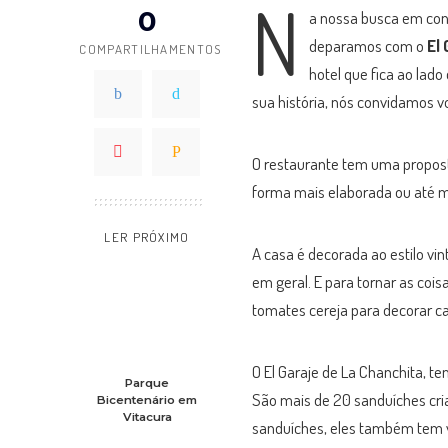
N
0
a nossa busca em co
deparamos com o
El 
COMPARTILHAMENTOS
hotel que fica ao lado 
sua história, nós convidamos v
O restaurante tem uma propost
forma mais elaborada ou até
LER PRÓXIMO
A casa é decorada ao estilo v
em geral. E para tornar as cois
tomates cereja para decorar c
O El Garaje de La Chanchita, t
Parque
São mais de 20 sanduíches cria
Bicentenário em
Vitacura
sanduíches, eles também tem