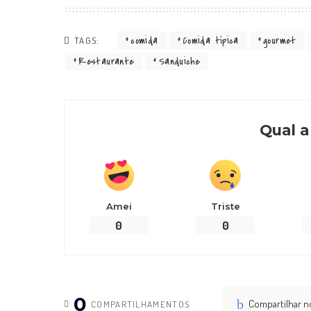
comida
Comida típica
gourmet
TAGS:
Restaurante
Sanduiche
Qual a
Amei
Triste
0
0
0
Compartilhar 
COMPARTILHAMENTOS