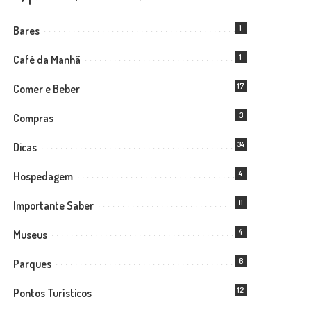
1
Bares
1
Café da Manhã
17
Comer e Beber
3
Compras
34
Dicas
4
Hospedagem
11
Importante Saber
4
Museus
6
Parques
12
Pontos Turísticos