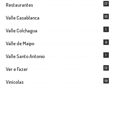
17
Restaurantes
10
Valle Casablanca
1
Valle Colchagua
6
Valle de Maipo
1
Valle Santo Antonio
12
Ver e Fazer
19
Vinícolas