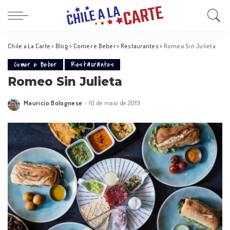
Chile a La Carte
>
Blog
>
Comer e Beber
>
Restaurantes
>
Romeo Sin Julieta
Comer e Beber
Restaurantes
Romeo Sin Julieta
Mauricio Bolognese
10 de maio de 2019
Posted
by