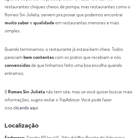
restaurantes chiques cheios de pompa, mas restaurantes como o
Romeo Sin Julieta, servem pra provar que podemos encontrar
muito sabor
e
qualidade
em restaurantes menores e mais
simples.
Quando terminamos, o restaurante já estava bem cheio. Todos
pareciam
bem contentes
com os pratos que recebiam e nós
convencidos
de que tínhamos feito uma boa escolha quando
entramos.
O
Romeo Sin Julieta
não tem site, mas se você quiser buscar mais
informações, sugiro visitar o TripAdvisor. Você pode fazer
isso
clicando aqui
.
Localização
Endereço:
3 norte 60 local 6 , Viña del Mar, Región de Valparaíso