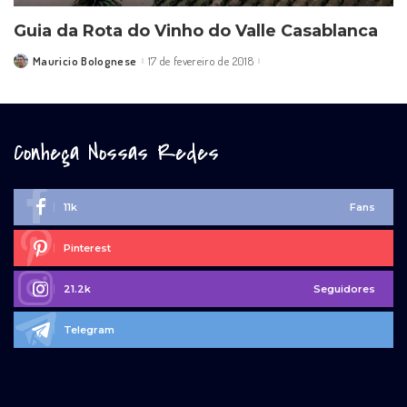
Guia da Rota do Vinho do Valle Casablanca
Mauricio Bolognese
17 de fevereiro de 2018
Posted
by
Conheça Nossas Redes
11k
Fans
Pinterest
21.2k
Seguidores
Telegram