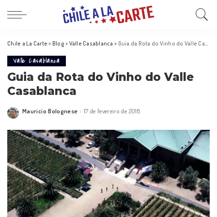
Chile a La Carte
>
Blog
>
Valle Casablanca
>
Guia da Rota do Vinho do Valle Casablanca
Valle Casablanca
Guia da Rota do Vinho do Valle
Casablanca
Mauricio Bolognese
17 de fevereiro de 2018
Posted
by