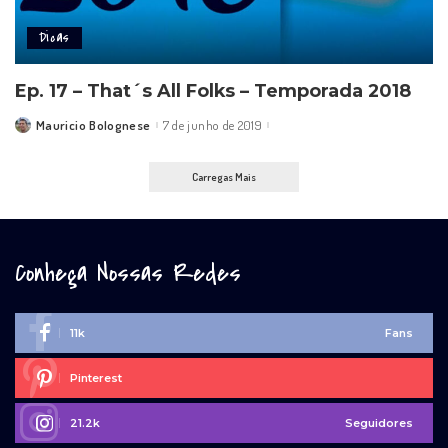
Dicas
Ep. 17 – That´s All Folks – Temporada 2018
Mauricio Bolognese
7 de junho de 2019
Posted
by
Carregas Mais
Conheça Nossas Redes
11k
Fans
Pinterest
21.2k
Seguidores