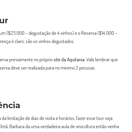
ur
ium ($23.000 – degustação de 4 vinhos) e o Reserva ($14.000 –
erença é claro, são os vinhos degustados.
eserva previamente no próprio
site da Aquitania
. Vale lembrar que
reserva deve ser realizada para no mínimo 2 pessoas.
ência
da limitação de dias de visita e horários, fazer esse tour seja
itriã, Barbara da uma verdadeira aula de vinicultura então venha