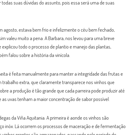
r todas suas dúvidas do assunto, pois essa será uma de suas
 agosto, estava bem frio e infelizmente o céu bem fechado,
sim valeu muito a pena. A Barbara, nos levou para uma breve
explicou todo o processo de plantio e manejo das plantas,
ém falou sobre a história da vinícola.
lheita é feita manualmente para manter a integridade das frutas e
Um trabalho extra, que claramente transparece nos vinhos que
sobre a produção é tão grande que cada parreira pode produzir até
e as uvas tenham a maior concentração de sabor possível.
gas da Viña Aquitania. A primeira é aonde os vinhos são
ço inóx. Lá ocorrem os processos de maceração e de fermentação
s vinhos prontos são armazenados, passando pelo período de