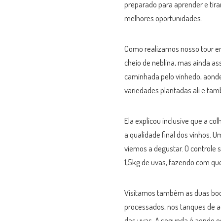
preparado para aprender e tira
melhores oportunidades.
Como realizamos nosso tour em
cheio de neblina, mas ainda as
caminhada pelo vinhedo, aonde 
variedades plantadas ali e tamb
Ela explicou inclusive que a co
a qualidade final dos vinhos. 
viemos a degustar. O controle 
1,5kg de uvas, fazendo com qu
Visitamos também as duas bode
processados, nos tanques de a
das uvas. A segunda é aonde o