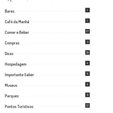
1
Bares
1
Café da Manhã
17
Comer e Beber
3
Compras
34
Dicas
4
Hospedagem
11
Importante Saber
4
Museus
6
Parques
12
Pontos Turísticos