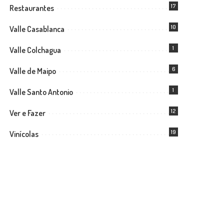
17
Restaurantes
10
Valle Casablanca
1
Valle Colchagua
6
Valle de Maipo
1
Valle Santo Antonio
12
Ver e Fazer
19
Vinícolas