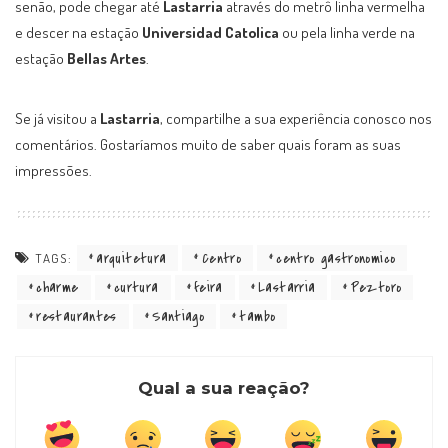
senão, pode chegar até
Lastarria
através do metrô linha vermelha
e descer na estação
Universidad Catolica
ou pela linha verde na
estação
Bellas Artes
.
Se já visitou a
Lastarria
, compartilhe a sua experiência conosco nos
comentários. Gostaríamos muito de saber quais foram as suas
impressões.
arquitetura
Centro
centro gastronomico
TAGS:
charme
curtura
feira
Lastarria
Peztoro
restaurantes
Santiago
tambo
Qual a sua reação?