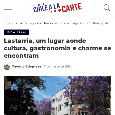
Chile a La Carte
>
Blog
>
Ver e Fazer
>
Lastarria, um lugar aonde cultura, gastronomia e charme se encontram
Ver e Fazer
Lastarria, um lugar aonde
cultura, gastronomia e charme se
encontram
Mauricio Bolognese
7 de março de 2018
Posted
by